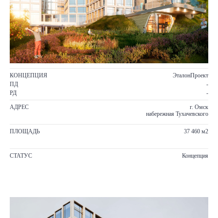
КОНЦЕПЦИЯ
ЭталонПроект
ПД
-
РД
-
АДРЕС
г. Омск
набережная Тухачевского
ПЛОЩАДЬ
37 460 м2
СТАТУС
Концепция