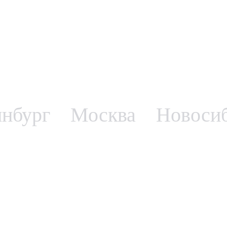
инбург
Москва
Новоси