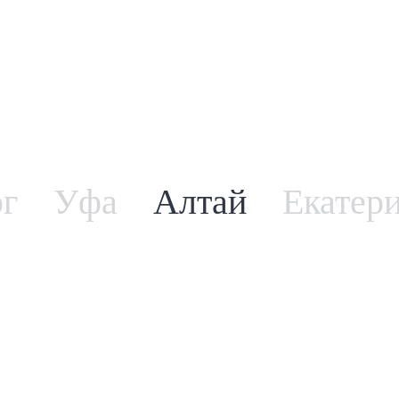
рг
Уфа
Алтай
Екатер