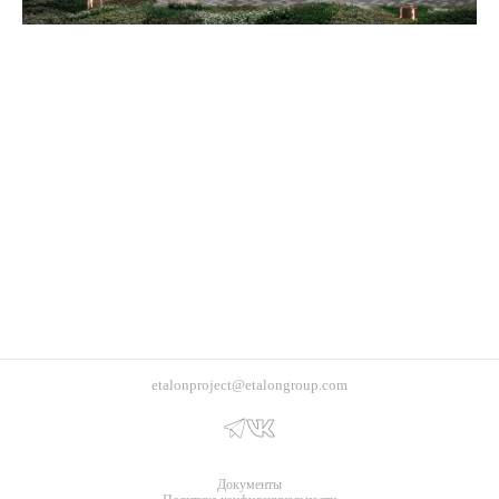
etalonproject@etalongroup.com
Документы