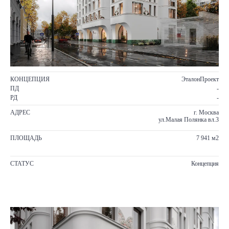
КОНЦЕПЦИЯ
ЭталонПроект
ПД
-
РД
-
АДРЕС
г. Москва
ул.Малая Полянка вл.3
ПЛОЩАДЬ
7 941 м2
СТАТУС
Концепция