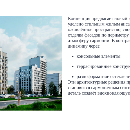
Концепция предлагает новый в
уделено стильным жилым анса
оживлённое пространство, св
отделка фасадов по периметру
атмосферу гармонии. В контра
динамику через:
консольные элементы
террасированные констру
разноформатное остеклен
Эти архитектурные решения п
становится гармоничным синте
деталь создаёт вдохновляющую