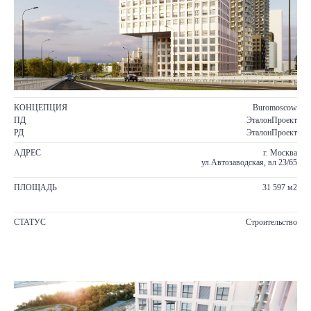
КОНЦЕПЦИЯ
Buromoscow
ПД
ЭталонПроект
РД
ЭталонПроект
АДРЕС
г. Москва
ул.Автозаводская, вл 23/65
ПЛОЩАДЬ
31 597 м2
СТАТУС
Строительство