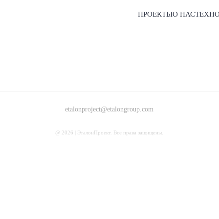
ПРОЕКТЫ
О НАС
ТЕХН
etalonproject@etalongroup.com
@ 2026 | ЭталонПроект. Все права защищены.