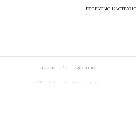
ПРОЕКТЫ
О НАС
ТЕХН
etalonproject@etalongroup.com
@ 2026 | ЭталонПроект. Все права защищены.