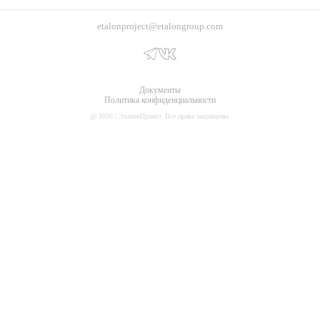
etalonproject@etalongroup.com
Документы
Политика конфиденциальности
@ 2026 | ЭталонПроект. Все права защищены.